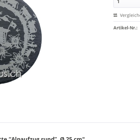
Vergleic
Artikel-Nr.:
te “Alpaufzug rund”, Ø 25 cm"