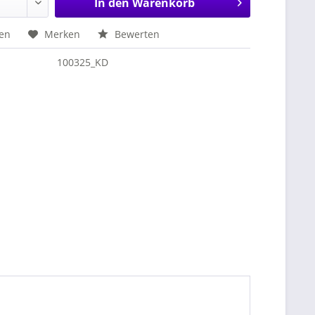
In den
Warenkorb
hen
Merken
Bewerten
100325_KD