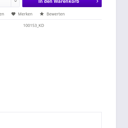
In den
Warenkorb
hen
Merken
Bewerten
100153_KD