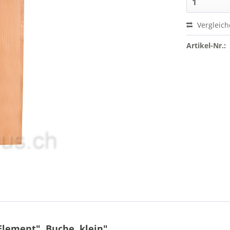
Vergleic
Artikel-Nr.:
lement", Buche, klein"