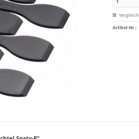
Vergleic
Artikel-Nr.:
chtel Spaty-P"