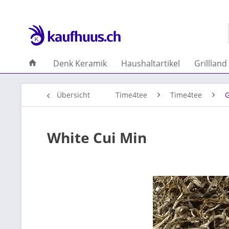
Denk Keramik
Haushaltartikel
Grillland
Übersicht
Time4tee
Time4tee
G
White Cui Min