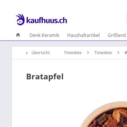
Denk Keramik
Haushaltartikel
Grillland
Übersicht
Time4tee
Time4tee
W
Bratapfel