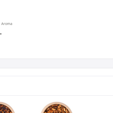
n, Aroma
"