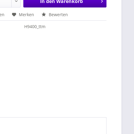
In den
Warenkorb
hen
Merken
Bewerten
H9400_ttm